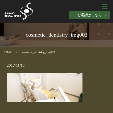
メ
お電話はこちら
cosmetic_dentistry_img003
HOME
cosmetic_dentistry_img003
2017/11/15